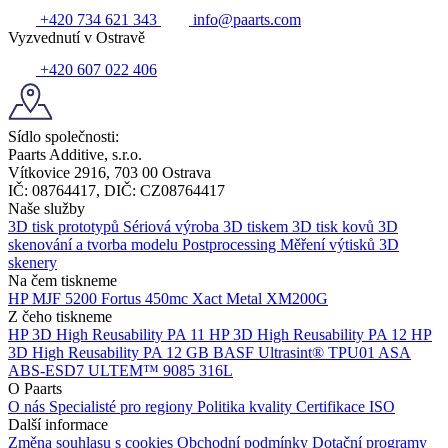
+420 734 621 343
info@paarts.com
Vyzvednutí v Ostravě
+420 607 022 406
Sídlo společnosti:
Paarts Additive, s.r.o.
Vítkovice 2916, 703 00 Ostrava
IČ: 08764417, DIČ: CZ08764417
Naše služby
3D tisk prototypů
Sériová výroba 3D tiskem
3D tisk kovů
3D
skenování a tvorba modelu
Postprocessing
Měření výtisků 3D
skenery
Na čem tiskneme
HP MJF 5200
Fortus 450mc
Xact Metal XM200G
Z čeho tiskneme
HP 3D High Reusability PA 11
HP 3D High Reusability PA 12
HP
3D High Reusability PA 12 GB
BASF Ultrasint® TPU01
ASA
ABS-ESD7
ULTEM™ 9085
316L
O Paarts
O nás
Specialisté pro regiony
Politika kvality
Certifikace ISO
Další informace
Změna souhlasu s cookies
Obchodní podmínky
Dotační programy