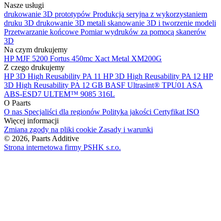
Nasze usługi
drukowanie 3D prototypów
Produkcja seryjna z wykorzystaniem
druku 3D
drukowanie 3D metali
skanowanie 3D i tworzenie modeli
Przetwarzanie końcowe
Pomiar wydruków za pomocą skanerów
3D
Na czym drukujemy
HP MJF 5200
Fortus 450mc
Xact Metal XM200G
Z czego drukujemy
HP 3D High Reusability PA 11
HP 3D High Reusability PA 12
HP
3D High Reusability PA 12 GB
BASF Ultrasint® TPU01
ASA
ABS-ESD7
ULTEM™ 9085
316L
O Paarts
O nas
Specjaliści dla regionów
Polityka jakości
Certyfikat ISO
Więcej informacji
Zmiana zgody na pliki cookie
Zasady i warunki
© 2026, Paarts Additive
Strona internetowa firmy PSHK s.r.o.