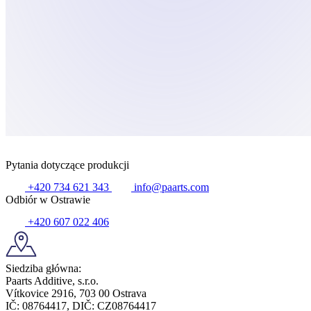
Pytania dotyczące produkcji
+420 734 621 343
info@paarts.com
Odbiór w Ostrawie
+420 607 022 406
Siedziba główna:
Paarts Additive, s.r.o.
Vítkovice 2916, 703 00 Ostrava
IČ: 08764417, DIČ: CZ08764417